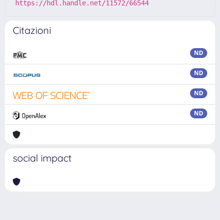
https://hdl.handle.net/11572/66544
Citazioni
ND
ND
ND
ND
social impact