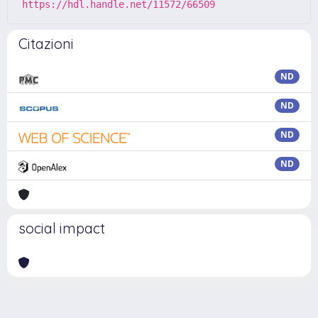
https://hdl.handle.net/11572/66509
Citazioni
ND
ND
ND
ND
social impact