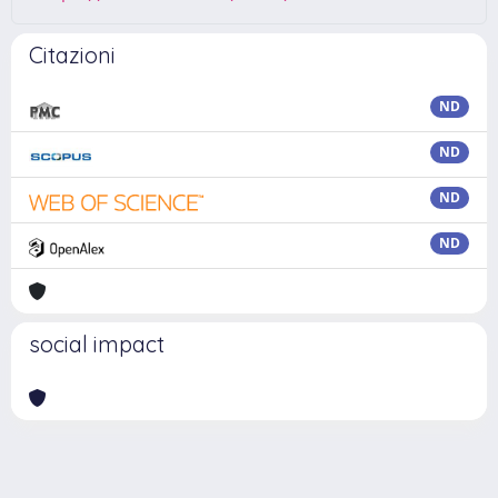
Citazioni
ND
ND
ND
ND
social impact