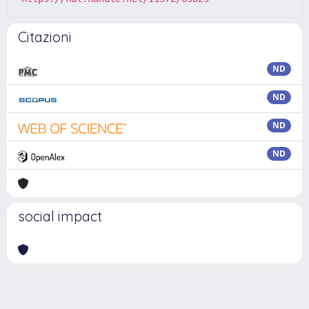
Citazioni
ND
ND
ND
ND
social impact