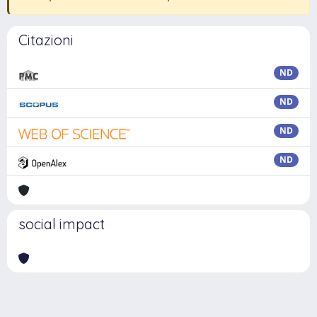
Citazioni
ND
ND
ND
ND
social impact