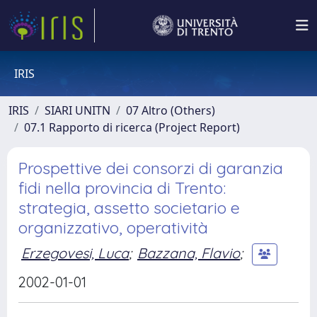
IRIS
IRIS
SIARI UNITN
07 Altro (Others)
07.1 Rapporto di ricerca (Project Report)
Prospettive dei consorzi di garanzia
fidi nella provincia di Trento:
strategia, assetto societario e
organizzativo, operatività
Erzegovesi, Luca
;
Bazzana, Flavio
;
2002-01-01