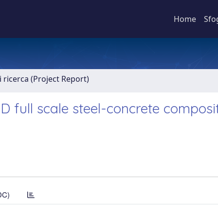
Home
Sfo
 ricerca (Project Report)
D full scale steel-concrete composi
DC)