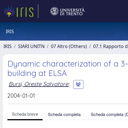
IRIS
IRIS
SIARI UNITN
07 Altro (Others)
07.1 Rapporto di
Dynamic characterization of a 3-
building at ELSA
Bursi, Oreste Salvatore
;
2004-01-01
Scheda breve
Scheda completa
Scheda completa (