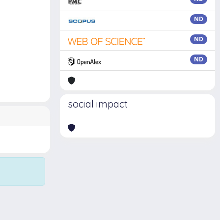
ND
ND
ND
social impact