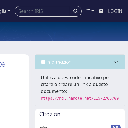
glia
IT
LOGIN
te
Informazioni
Utilizza questo identificativo per
citare o creare un link a questo
documento:
https://hdl.handle.net/11572/65769
Citazioni
ND