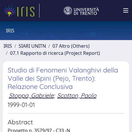
IRIS
IRIS
SIARI UNITN
07 Altro (Others)
07.1 Rapporto di ricerca (Project Report)
Studio di Fenomeni Valanghivi della
Valle dei Spini (Pejo, Trento):
Relazione Conclusiva
Stoppa, Gabriele
;
Scotton, Paolo
1999-01-01
Abstract
Progetto n. 3579/97 - C33 -N