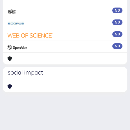
ND
ND
ND
ND
social impact
Powered by
IRIS
-
about IRIS
-
Utilizzo dei cookie
Copyright © 2026