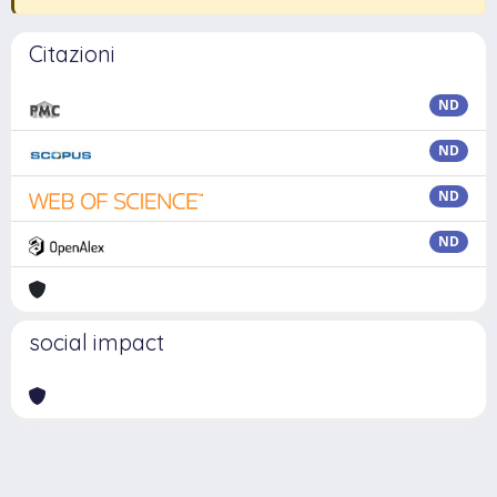
Citazioni
ND
ND
ND
ND
social impact