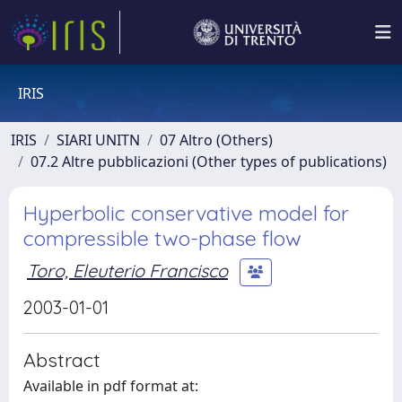
IRIS
IRIS
SIARI UNITN
07 Altro (Others)
07.2 Altre pubblicazioni (Other types of publications)
Hyperbolic conservative model for
compressible two-phase flow
Toro, Eleuterio Francisco
2003-01-01
Abstract
Available in pdf format at: