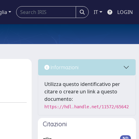
glia
IT
LOGIN
Informazioni
Utilizza questo identificativo per
citare o creare un link a questo
documento:
https://hdl.handle.net/11572/65642
Citazioni
ND