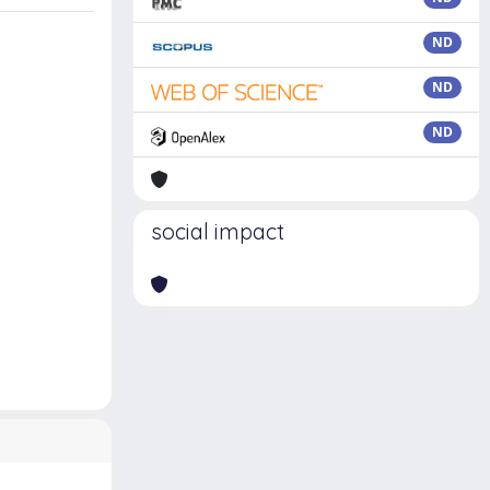
ND
ND
ND
social impact