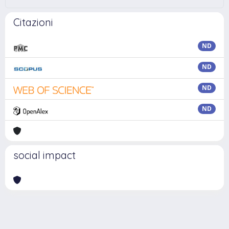
Citazioni
ND
ND
ND
ND
social impact