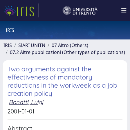
IRIS
IRIS
SIARI UNITN
07 Altro (Others)
07.2 Altre pubblicazioni (Other types of publications)
Two arguments against the
effectiveness of mandatory
reductions in the workweek as a job
creation policy
Bonatti, Luigi
2001-01-01
Abstract