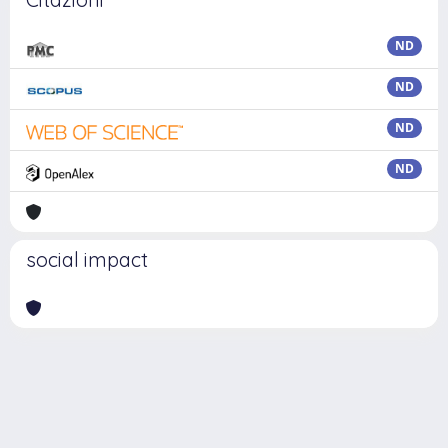
ND
ND
ND
ND
social impact
Powered by
IRIS
-
about IRIS
-
Utilizzo dei cookie
Copyright © 2026