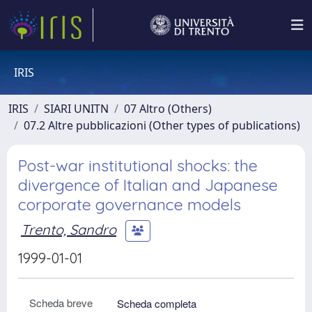
IRIS
IRIS
SIARI UNITN
07 Altro (Others)
07.2 Altre pubblicazioni (Other types of publications)
Post-war institutional shocks: the
divergence of Italian and Japanese
corporate governance models
Trento, Sandro
1999-01-01
Scheda breve
Scheda completa