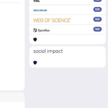
ND
ND
ND
social impact