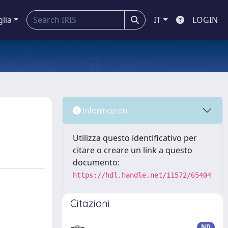
glia
IT
LOGIN
Informazioni
Utilizza questo identificativo per
citare o creare un link a questo
documento:
https://hdl.handle.net/11572/65404
Citazioni
ND