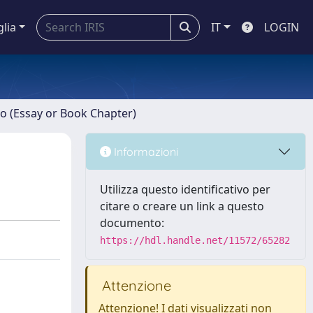
glia
IT
LOGIN
ro (Essay or Book Chapter)
Informazioni
Utilizza questo identificativo per
citare o creare un link a questo
documento:
https://hdl.handle.net/11572/65282
Attenzione
Attenzione! I dati visualizzati non