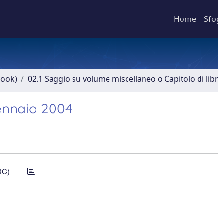
Home
Sfo
book)
02.1 Saggio su volume miscellaneo o Capitolo di lib
gennaio 2004
DC)