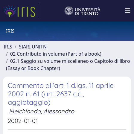
IRIS
IRIS
SIARI UNITN
02 Contributo in volume (Part of a book)
02.1 Saggio su volume miscellaneo o Capitolo di libro
(Essay or Book Chapter)
Commento all'art. 1 d.lgs. 11 aprile
2002 n. 61 (art. 2637 c.c.,
aggiotaggio)
Melchionda, Alessandro
2002-01-01