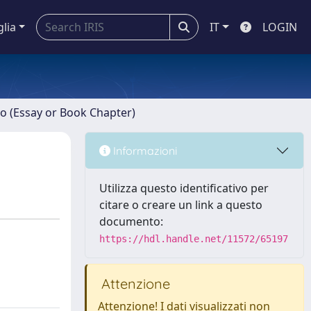
glia
IT
LOGIN
ro (Essay or Book Chapter)
Informazioni
Utilizza questo identificativo per
citare o creare un link a questo
documento:
https://hdl.handle.net/11572/65197
Attenzione
Attenzione! I dati visualizzati non