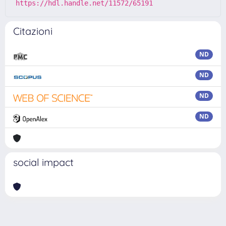
https://hdl.handle.net/11572/65191
Citazioni
ND
ND
ND
ND
social impact