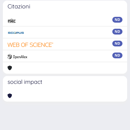
Citazioni
ND
ND
ND
ND
social impact
Powered by
IRIS
-
about IRIS
-