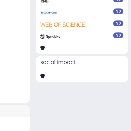
ND
ND
ND
social impact