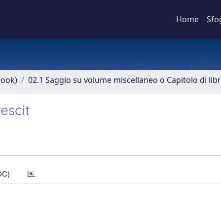
Home
Sfo
book)
02.1 Saggio su volume miscellaneo o Capitolo di lib
rescit
DC)