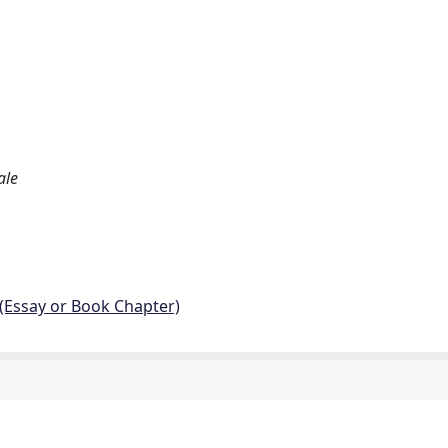
ale
 (Essay or Book Chapter)