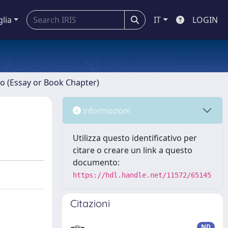
glia
IT
LOGIN
ro (Essay or Book Chapter)
Informazioni
Utilizza questo identificativo per
citare o creare un link a questo
documento:
https://hdl.handle.net/11572/65145
Citazioni
ND