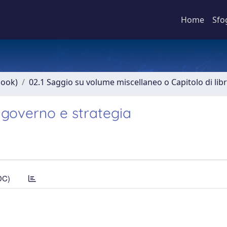
Home
Sfo
book)
02.1 Saggio su volume miscellaneo o Capitolo di lib
 governo e strategia
DC)