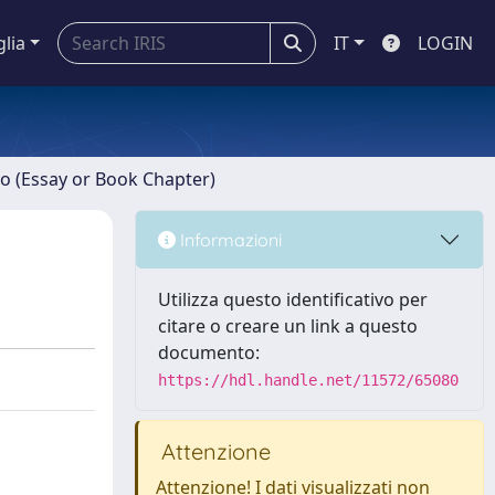
glia
IT
LOGIN
ro (Essay or Book Chapter)
Informazioni
Utilizza questo identificativo per
citare o creare un link a questo
documento:
https://hdl.handle.net/11572/65080
Attenzione
Attenzione! I dati visualizzati non