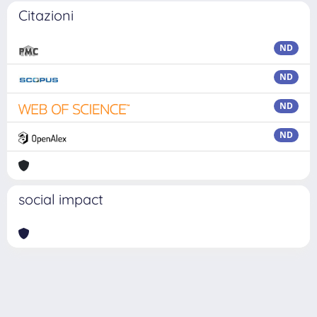
Citazioni
ND
ND
ND
ND
social impact
Powered by
IRIS
-
about IRIS
-