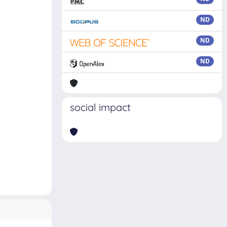
ND
ND
ND
social impact