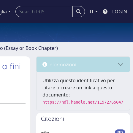
glia
IT
LOGIN
ro (Essay or Book Chapter)
a fini
Informazioni
Utilizza questo identificativo per
citare o creare un link a questo
documento:
https://hdl.handle.net/11572/65047
Citazioni
ND