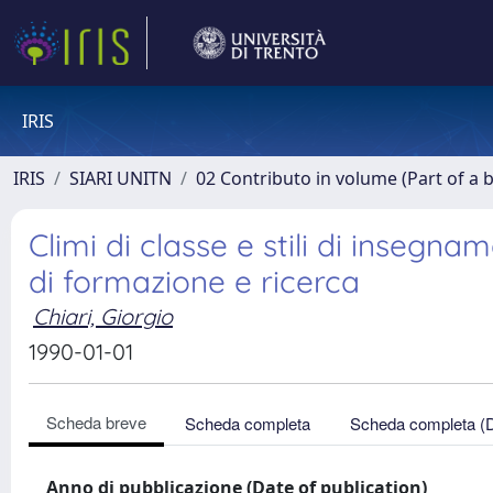
IRIS
IRIS
SIARI UNITN
02 Contributo in volume (Part of a 
Climi di classe e stili di insegnam
di formazione e ricerca
Chiari, Giorgio
1990-01-01
Scheda breve
Scheda completa
Scheda completa (
Anno di pubblicazione (Date of publication)