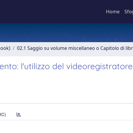
Home
Sfo
book)
02.1 Saggio su volume miscellaneo o Capitolo di lib
ento: l'utilizzo del videoregistratore 
DC)