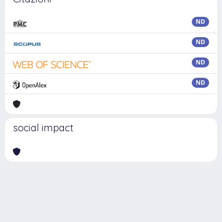
ND
ND
ND
ND
social impact
Powered by
IRIS
-
about IRIS
-
Utilizzo dei cookie
Copyright © 2026