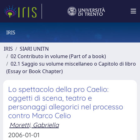
IRIS
IRIS
SIARI UNITN
02 Contributo in volume (Part of a book)
02.1 Saggio su volume miscellaneo o Capitolo di libro
(Essay or Book Chapter)
Lo spettacolo della pro Caelio:
oggetti di scena, teatro e
personaggi allegorici nel processo
contro Marco Celio
Moretti, Gabriella
2006-01-01