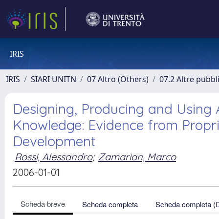
IRIS
IRIS
SIARI UNITN
07 Altro (Others)
07.2 Altre pubbl
Designing, Producing and Using Ar
Knowledge: Evidence from Propr
Development
Rossi, Alessandro
;
Zamarian, Marco
2006-01-01
Scheda breve
Scheda completa
Scheda completa (