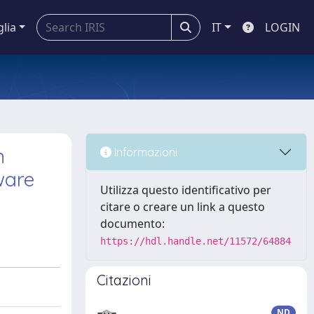
glia
IT
LOGIN
m
Informazioni
ware
Utilizza questo identificativo per
citare o creare un link a questo
documento:
https://hdl.handle.net/11572/64884
Citazioni
ND