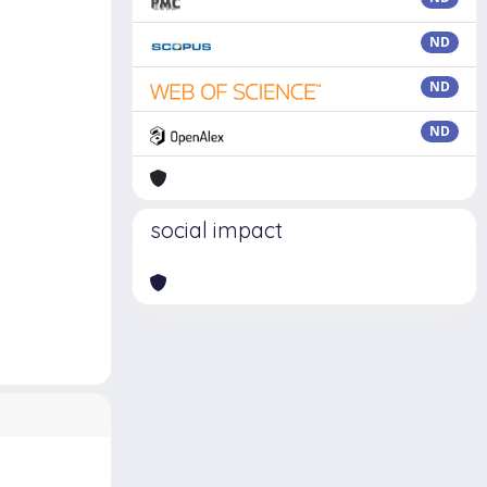
ND
ND
ND
social impact