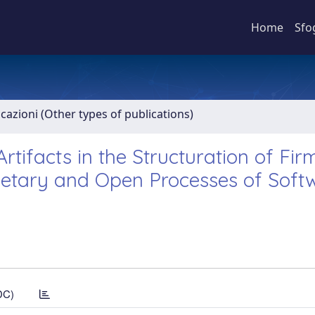
Home
Sfo
icazioni (Other types of publications)
tifacts in the Structuration of Fir
ietary and Open Processes of Soft
DC)