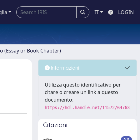
glia
IT
LOGIN
ro (Essay or Book Chapter)
Informazioni
Utilizza questo identificativo per
citare o creare un link a questo
documento:
https://hdl.handle.net/11572/64763
Citazioni
ND