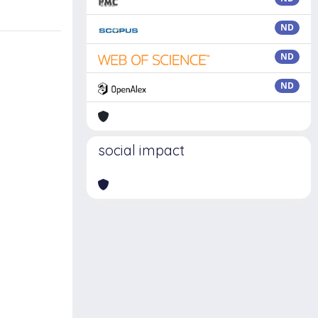
ND
ND
ND
social impact