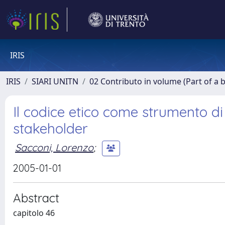
IRIS
IRIS
SIARI UNITN
02 Contributo in volume (Part of a 
Il codice etico come strumento di 
stakeholder
Sacconi, Lorenzo
;
2005-01-01
Abstract
capitolo 46