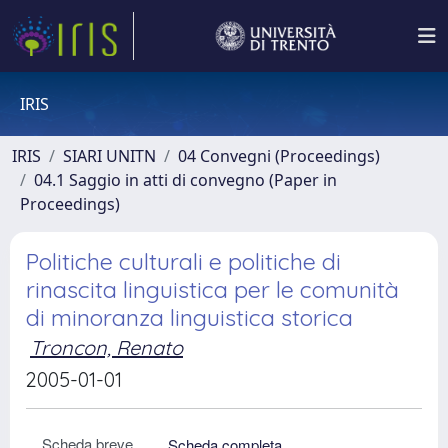
IRIS
IRIS
SIARI UNITN
04 Convegni (Proceedings)
04.1 Saggio in atti di convegno (Paper in
Proceedings)
Politiche culturali e politiche di
rinascita linguistica per le comunità
di minoranza linguistica storica
Troncon, Renato
2005-01-01
Scheda breve
Scheda completa