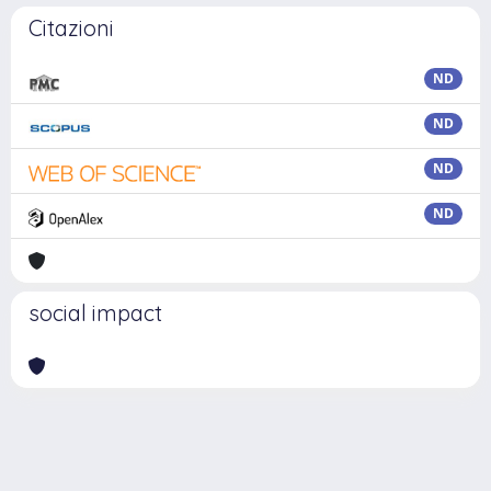
Citazioni
ND
ND
ND
ND
social impact