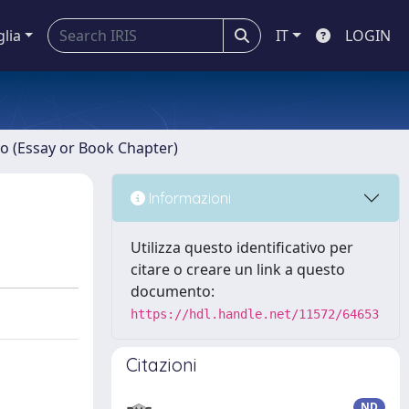
glia
IT
LOGIN
ro (Essay or Book Chapter)
Informazioni
Utilizza questo identificativo per
citare o creare un link a questo
documento:
https://hdl.handle.net/11572/64653
Citazioni
ND