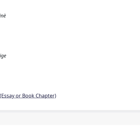
inè
ige
 (Essay or Book Chapter)