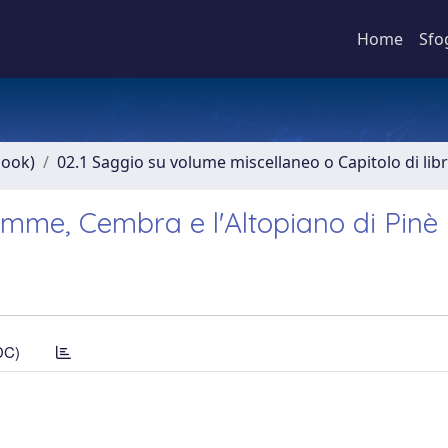
Home
Sfo
book)
02.1 Saggio su volume miscellaneo o Capitolo di lib
Fiemme, Cembra e l'Altopiano di Pinè
DC)