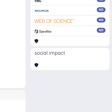
ND
ND
ND
social impact