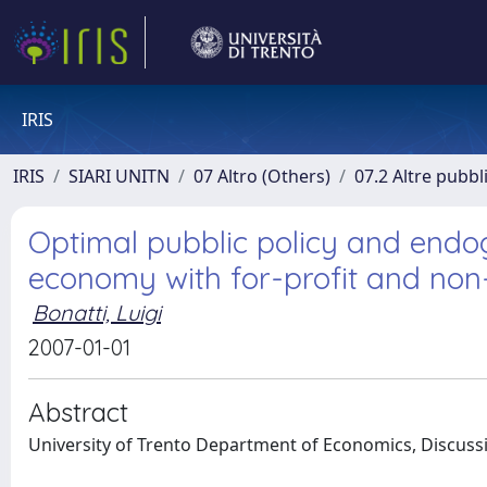
IRIS
IRIS
SIARI UNITN
07 Altro (Others)
07.2 Altre pubbl
Optimal pubblic policy and endog
economy with for-profit and non-
Bonatti, Luigi
2007-01-01
Abstract
University of Trento Department of Economics, Discuss