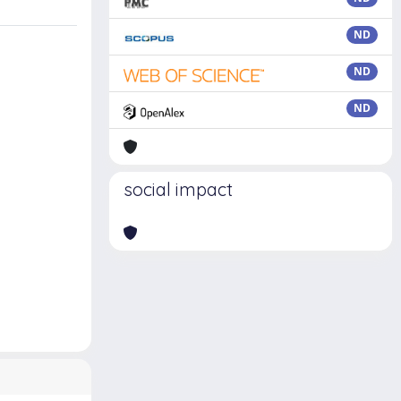
ND
ND
ND
social impact