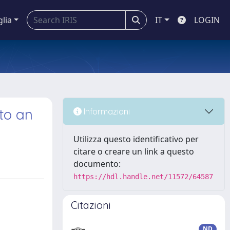
glia
IT
LOGIN
to an
Informazioni
Utilizza questo identificativo per
citare o creare un link a questo
documento:
https://hdl.handle.net/11572/64587
Citazioni
ND