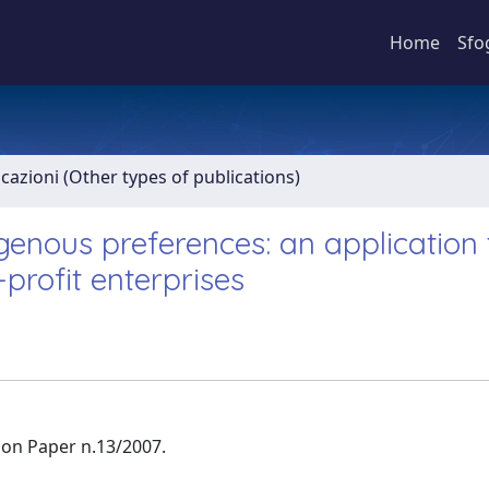
Home
Sfo
icazioni (Other types of publications)
enous preferences: an application 
profit enterprises
ion Paper n.13/2007.