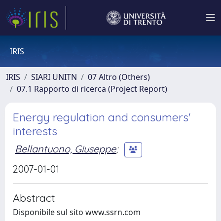
IRIS
IRIS
SIARI UNITN
07 Altro (Others)
07.1 Rapporto di ricerca (Project Report)
Energy regulation and consumers'
interests
Bellantuono, Giuseppe
;
2007-01-01
Abstract
Disponibile sul sito www.ssrn.com