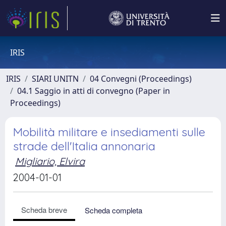
IRIS
IRIS
SIARI UNITN
04 Convegni (Proceedings)
04.1 Saggio in atti di convegno (Paper in
Proceedings)
Mobilità militare e insediamenti sulle
strade dell'Italia annonaria
Migliario, Elvira
2004-01-01
Scheda breve
Scheda completa