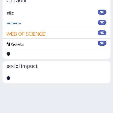
Citazioni
ND
ND
ND
ND
social impact
Powered by
IRIS
-
about IRIS
-