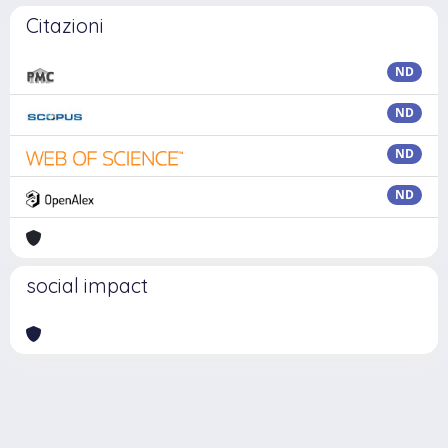
Citazioni
ND
ND
ND
ND
social impact