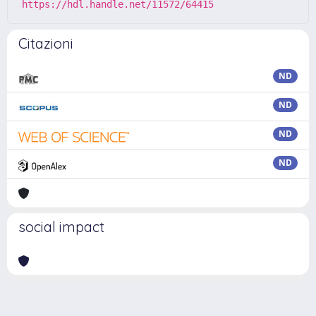
https://hdl.handle.net/11572/64415
Citazioni
ND
ND
ND
ND
social impact