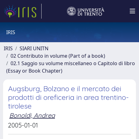
IRIS
IRIS
SIARI UNITN
02 Contributo in volume (Part of a book)
02.1 Saggio su volume miscellaneo o Capitolo di libro
(Essay or Book Chapter)
Augsburg, Bolzano e il mercato dei
prodotti di oreficeria in area trentino-
tirolese
Bonoldi, Andrea
2005-01-01