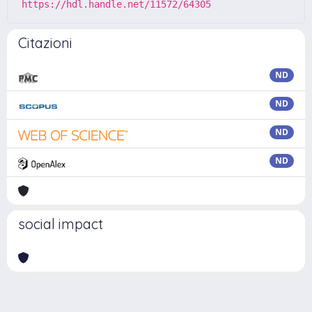
https://hdl.handle.net/11572/64305
Citazioni
ND
ND
ND
ND
social impact