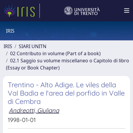
IRIS
IRIS
SIARI UNITN
02 Contributo in volume (Part of a book)
02.1 Saggio su volume miscellaneo o Capitolo di libro
(Essay or Book Chapter)
Trentino - Alto Adige. Le viles della
Val Badìa e l'area del porfido in Valle
di Cembra
Andreotti, Giuliana
1998-01-01