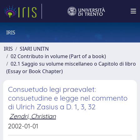
IRIS
IRIS
SIARI UNITN
02 Contributo in volume (Part of a book)
02.1 Saggio su volume miscellaneo o Capitolo di libro
(Essay or Book Chapter)
Consuetudo legi praevalet:
consuetudine e legge nel commento
di Ulrich Zasius a D. 1, 3, 32
Zendri, Christian
2002-01-01