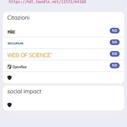
https://hdl.handle.net/11572/64160
Citazioni
ND
ND
ND
ND
social impact