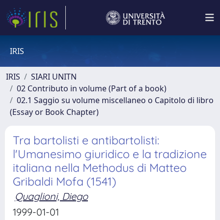
IRIS
IRIS
SIARI UNITN
02 Contributo in volume (Part of a book)
02.1 Saggio su volume miscellaneo o Capitolo di libro
(Essay or Book Chapter)
Tra bartolisti e antibartolisti:
l'Umanesimo giuridico e la tradizione
italiana nella Methodus di Matteo
Gribaldi Mofa (1541)
Quaglioni, Diego
1999-01-01