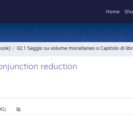
Home
Sfo
book)
02.1 Saggio su volume miscellaneo o Capitolo di lib
onjunction reduction
DC)