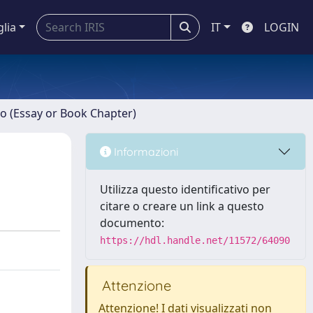
glia
IT
LOGIN
ro (Essay or Book Chapter)
Informazioni
Utilizza questo identificativo per
citare o creare un link a questo
documento:
https://hdl.handle.net/11572/64090
Attenzione
Attenzione! I dati visualizzati non