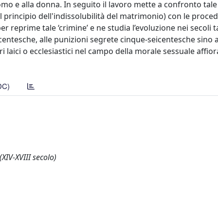
uomo e alla donna. In seguito il lavoro mette a confronto ta
nel principio dell'indissolubilità del matrimonio) con le proce
r reprime tale ‘crimine’ e ne studia l’evoluzione nei secoli 
entesche, alle punizioni segrete cinque-seicentesche sino a
ri laici o ecclesiastici nel campo della morale sessuale affio
DC)
XIV-XVIII secolo)