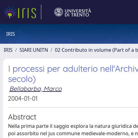
IRIS
IRIS
SIARI UNITN
02 Contributo in volume (Part of a 
I processi per adulterio nell'Arch
secolo)
Bellabarba, Marco
2004-01-01
Abstract
Nella prima parte il saggio esplora la natura giuridica d
poi assorbito nel jus commune medievale-moderno, e nella 