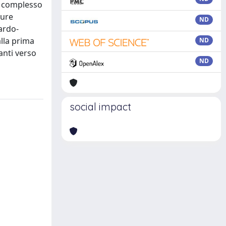
le complesso
dure
ND
tardo-
lla prima
ND
ranti verso
ND
social impact