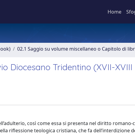
Home
Sfo
book)
02.1 Saggio su volume miscellaneo o Capitolo di lib
ivio Diocesano Tridentino (XVII-XVIII
ell’adulterio, così come essa si presenta nel diritto romano-
riflessione teologica cristiana, che fa dell’interdizione de