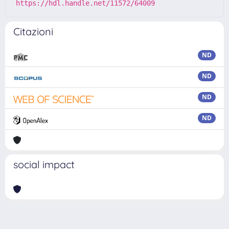
https://hdl.handle.net/11572/64009
Citazioni
ND
ND
ND
ND
social impact