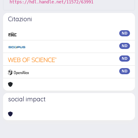
https://hdl.handle.net/11572/63991
Citazioni
ND
ND
ND
ND
social impact