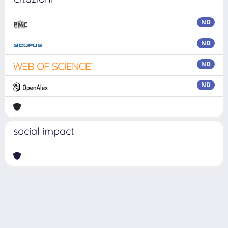
ND
ND
ND
ND
social impact
Powered by
IRIS
-
about IRIS
-
Utilizzo dei cookie
Copyright © 2026