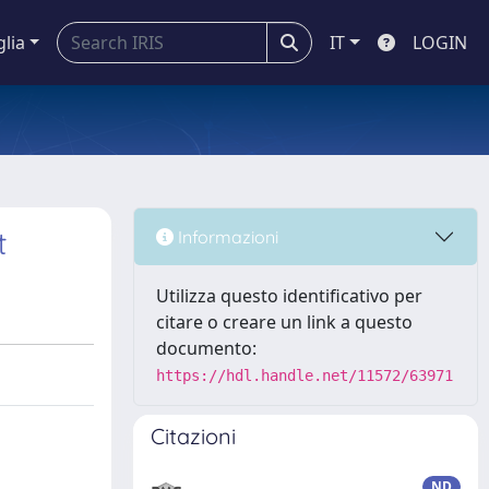
glia
IT
LOGIN
t
Informazioni
Utilizza questo identificativo per
citare o creare un link a questo
documento:
https://hdl.handle.net/11572/63971
Citazioni
ND