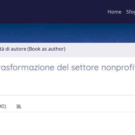
Home
Sfo
ità di autore (Book as author)
trasformazione del settore nonprofi
DC)