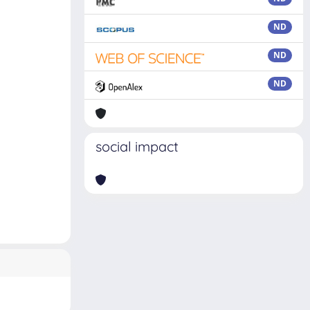
ND
ND
ND
social impact