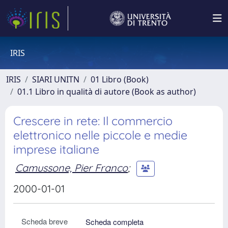
IRIS
IRIS
SIARI UNITN
01 Libro (Book)
01.1 Libro in qualità di autore (Book as author)
Crescere in rete: Il commercio
elettronico nelle piccole e medie
imprese italiane
Camussone, Pier Franco
;
2000-01-01
Scheda breve
Scheda completa