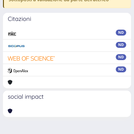
Citazioni
ND
ND
ND
ND
social impact