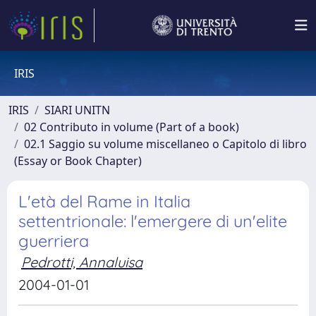
IRIS
IRIS
SIARI UNITN
02 Contributo in volume (Part of a book)
02.1 Saggio su volume miscellaneo o Capitolo di libro
(Essay or Book Chapter)
L'età del Rame in Italia
settentrionale: l'emergere di un'elite
guerriera
Pedrotti, Annaluisa
2004-01-01