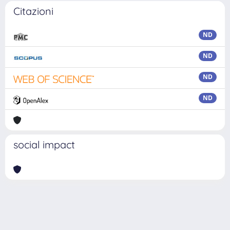
Citazioni
ND
ND
ND
ND
social impact
Powered by
IRIS
-
about IRIS
-