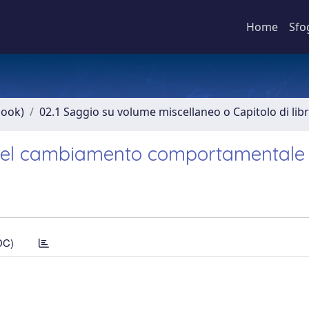
Home
Sfo
book)
02.1 Saggio su volume miscellaneo o Capitolo di lib
 del cambiamento comportamentale
DC)