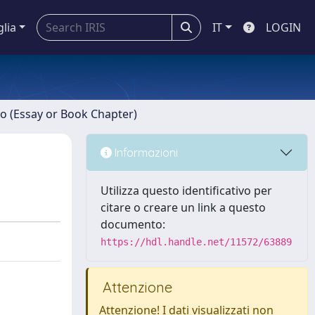
glia
IT
LOGIN
ro (Essay or Book Chapter)
Informazioni
Utilizza questo identificativo per
citare o creare un link a questo
documento:
https://hdl.handle.net/11572/63889
Attenzione
Attenzione! I dati visualizzati non